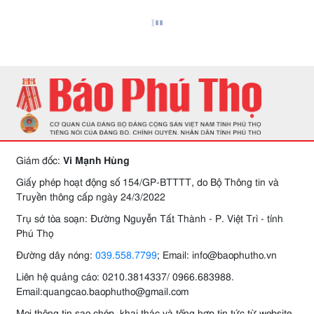
Giám đốc:
Vi Mạnh Hùng
Giấy phép hoạt động số 154/GP-BTTTT, do Bộ Thông tin và
Truyền thông cấp ngày 24/3/2022
Trụ sở tòa soạn: Đường Nguyễn Tất Thành - P. Việt Trì - tỉnh
Phú Thọ
Đường dây nóng:
039.558.7799
; Email: info@baophutho.vn
Liên hệ quảng cáo: 0210.3814337/ 0966.683988.
Email:quangcao.baophutho@gmail.com
Mọi thông tin sao chép, khai thác và tổng hợp tin tức từ website