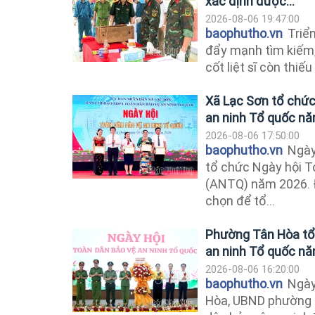
xác định được...
2026-08-06 19:47:00
baophutho.vn
Triển
đẩy mạnh tìm kiếm, 
cốt liệt sĩ còn thiếu
Xã Lạc Sơn tổ chức
an ninh Tổ quốc n
2026-08-06 17:50:00
baophutho.vn
Ngày
tổ chức Ngày hội T
(ANTQ) năm 2026. Đ
chọn để tổ...
Phường Tân Hòa tổ
an ninh Tổ quốc n
2026-08-06 16:20:00
baophutho.vn
Ngày
Hòa, UBND phường 