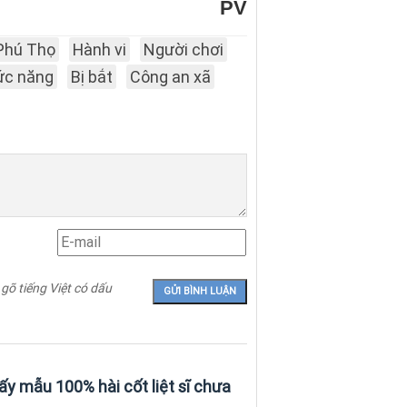
PV
 Phú Thọ
Hành vi
Người chơi
ức năng
Bị bắt
Công an xã
 gõ tiếng Việt có dấu
y mẫu 100% hài cốt liệt sĩ chưa