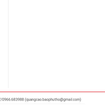
37/0966.683988 (quangcao.baophutho@gmail.com)