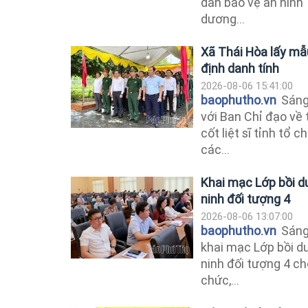
dân bảo vệ an ninh
dương...
Xã Thái Hòa lấy mẫu
định danh tính
2026-08-06 15:41:00
baophutho.vn
Sáng 
với Ban Chỉ đạo về 
cốt liệt sĩ tỉnh tổ
các...
Khai mạc Lớp bồi d
ninh đối tượng 4
2026-08-06 13:07:00
baophutho.vn
Sáng
khai mạc Lớp bồi d
ninh đối tượng 4 ch
chức,...