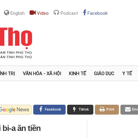
English
Video
Podcast
Facebook
ÍNH TRỊ
VĂN HÓA - XÃ HỘI
KINH TẾ
GIÁO DỤC
Y TẾ
Facebook
Tiktok
Print
Ema
bi-a ăn tiền