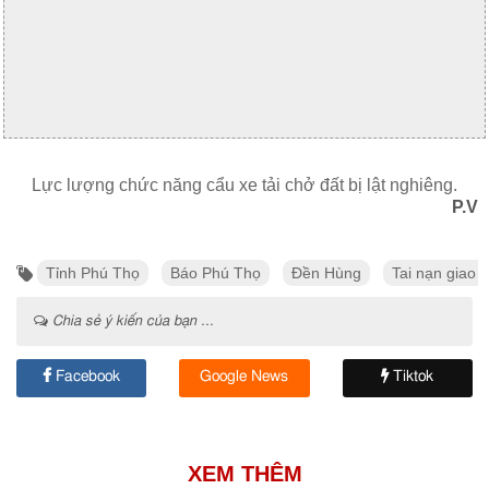
Lực lượng chức năng cẩu xe tải chở đất bị lật nghiêng.
P.V
Tỉnh Phú Thọ
Báo Phú Thọ
Đền Hùng
Tai nạn giao 
Chia sẻ ý kiến của bạn ...
Facebook
Google News
Tiktok
XEM THÊM