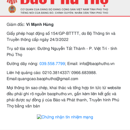
Giám đốc:
Vi Mạnh Hùng
Giấy phép hoạt động số 154/GP-BTTTT, do Bộ Thông tin và
Truyền thông cấp ngày 24/3/2022
Trụ sở tòa soạn: Đường Nguyễn Tất Thành - P. Việt Trì - tỉnh
Phú Thọ
Đường dây nóng:
039.558.7799
; Email: info@baophutho.vn
Liên hệ quảng cáo: 0210.3814337/ 0966.683988.
Email:quangcao.baophutho@gmail.com
Mọi thông tin sao chép, khai thác và tổng hợp tin tức từ website
đều phải ghi rõ nguồn baophutho.vn, gắn kèm liên kết gốc và
phải được sự đồng ý của Báo và Phát thanh, Truyền hình Phú
Thọ bằng văn bản