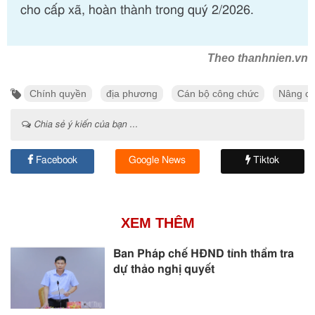
cho cấp xã, hoàn thành trong quý 2/2026.
Theo thanhnien.vn
Chính quyền
địa phương
Cán bộ công chức
Nâng ca
Chia sẻ ý kiến của bạn ...
Facebook
Google News
Tiktok
XEM THÊM
Ban Pháp chế HĐND tỉnh thẩm tra
dự thảo nghị quyết