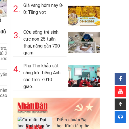
Giá vàng hôm nay 8-
2.
8: Tăng vọt
ỗ
 đủ
Cứu sống trẻ sinh
3.
cực non 25 tuần
thai, nặng gần 700
trợ,
gram
đủ 2
rước
Phú Thọ khảo sát
4.
năng lực tiếng Anh
uyến
cho trên 7.010
giáo...
 nền
cao