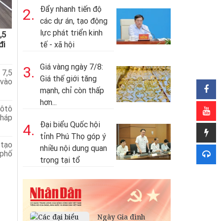
Đẩy nhanh tiến độ
2.
các dự án, tạo động
lực phát triển kinh
,5
đi
tế - xã hội
Giá vàng ngày 7/8:
3.
 7,5
Giá thế giới tăng
 vào
mạnh, chỉ còn thấp
hơn...
 ôtô
Pháp
Đại biểu Quốc hội
4.
tỉnh Phú Thọ góp ý
 tạo
nhiều nội dung quan
 phố
trọng tại tổ