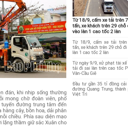
Từ 18/9, cấm xe tải trên 7
tấn, xe khách trên 29 chỗ 
vào làn 1 cao tốc 2 làn
Từ 18/9, cấm xe tải trên
tấn, xe khách trên 29 chỗ đi
làn 1 cao tốc 2 làn
Từ ngày 9/9, xử phạt tài xế
tải đi sai làn trên cao tốc 
Vân-Cầu Giẽ
Đầu tư gần 35 tỉ đồng cải
đường Quang Trung, thành
 đán, khi nhịp sống thường
Việt Trì
ỗi mong chờ đoàn viên, phố
g tuyến đường trung tâm đến
a hàng cây, bồn hoa, dải phân
mỗi chiều. Phía sau diện mạo
ời lặng thầm giữ sắc Xuân cho