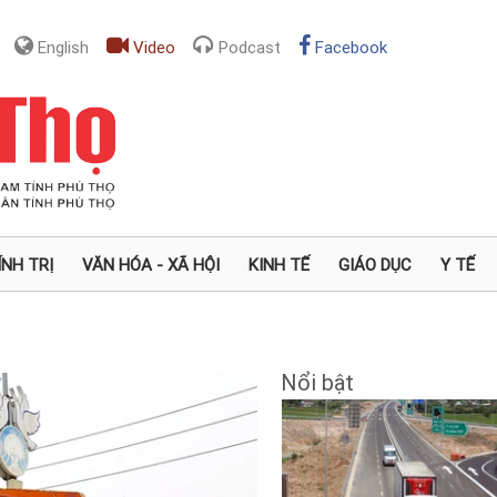
English
Video
Podcast
Facebook
ÍNH TRỊ
VĂN HÓA - XÃ HỘI
KINH TẾ
GIÁO DỤC
Y TẾ
Nổi bật