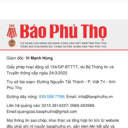
Giám đốc:
Vi Mạnh Hùng
Giấy phép hoạt động số 154/GP-BTTTT, do Bộ Thông tin và
Truyền thông cấp ngày 24/3/2022
Trụ sở tòa soạn: Đường Nguyễn Tất Thành - P. Việt Trì - tỉnh
Phú Thọ
Đường dây nóng:
039.558.7799
; Email: info@baophutho.vn
Liên hệ quảng cáo: 0210.3814337/ 0966.683988.
Email:quangcao.baophutho@gmail.com
Mọi thông tin sao chép, khai thác và tổng hợp tin tức từ website
đều phải ghi rõ nguồn baophutho.vn, gắn kèm liên kết gốc và