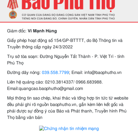
Giám đốc:
Vi Mạnh Hùng
Giấy phép hoạt động số 154/GP-BTTTT, do Bộ Thông tin và
Truyền thông cấp ngày 24/3/2022
Trụ sở tòa soạn: Đường Nguyễn Tất Thành - P. Việt Trì - tỉnh
Phú Thọ
Đường dây nóng:
039.558.7799
; Email: info@baophutho.vn
Liên hệ quảng cáo: 0210.3814337/ 0966.683988.
Email:quangcao.baophutho@gmail.com
Mọi thông tin sao chép, khai thác và tổng hợp tin tức từ website
đều phải ghi rõ nguồn baophutho.vn, gắn kèm liên kết gốc và
phải được sự đồng ý của Báo và Phát thanh, Truyền hình Phú
Thọ bằng văn bản