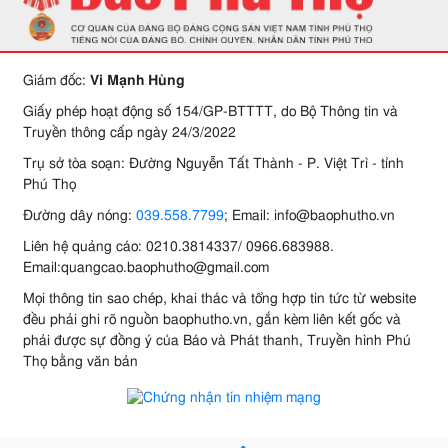
Giám đốc:
Vi Mạnh Hùng
Giấy phép hoạt động số 154/GP-BTTTT, do Bộ Thông tin và
Truyền thông cấp ngày 24/3/2022
Trụ sở tòa soạn: Đường Nguyễn Tất Thành - P. Việt Trì - tỉnh
Phú Thọ
Đường dây nóng:
039.558.7799
; Email: info@baophutho.vn
Liên hệ quảng cáo: 0210.3814337/ 0966.683988.
Email:quangcao.baophutho@gmail.com
Mọi thông tin sao chép, khai thác và tổng hợp tin tức từ website
đều phải ghi rõ nguồn baophutho.vn, gắn kèm liên kết gốc và
phải được sự đồng ý của Báo và Phát thanh, Truyền hình Phú
Thọ bằng văn bản