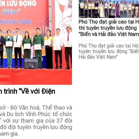
Phú Thọ đạt giải cao tại H
thi tuyên truyền lưu động
“Biển và Hải đảo Việt Nam
Phú Thọ đạt giải cao tại Hội
tuyên truyền lưu động “Biể
Hải đảo Việt Nam”
 trình “Về với Điện
ở - Bộ Văn hoá, Thể thao và
và Du lịch Vĩnh Phúc tổ chức
” với sự tham gia của 37 đội
 đó đội tuyên truyền lưu động
ham gia.