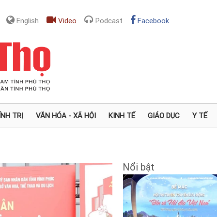
English
Video
Podcast
Facebook
ÍNH TRỊ
VĂN HÓA - XÃ HỘI
KINH TẾ
GIÁO DỤC
Y TẾ
Nổi bật