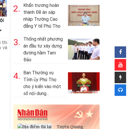
Khẩn trương hoàn
2.
thành Đề án sáp
nhập Trường Cao
ội
đẳng Y tế Phú Thọ
”
Thống nhất phương
3.
 thi
án đầu tư xây dựng
n và
đường hầm Tam
Đảo
Ban Thường vụ
4.
Tỉnh ủy Phú Thọ
cho ý kiến vào một
số nội dung...