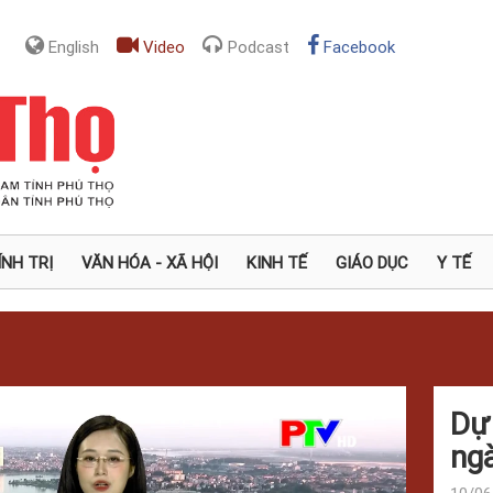
English
Video
Podcast
Facebook
ÍNH TRỊ
VĂN HÓA - XÃ HỘI
KINH TẾ
GIÁO DỤC
Y TẾ
Dự 
ng