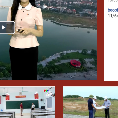
10/06
baop
11/6
Play
Video