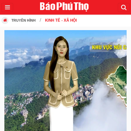
KINH TẾ - XÃ HỘI
TRUYỀN HÌNH