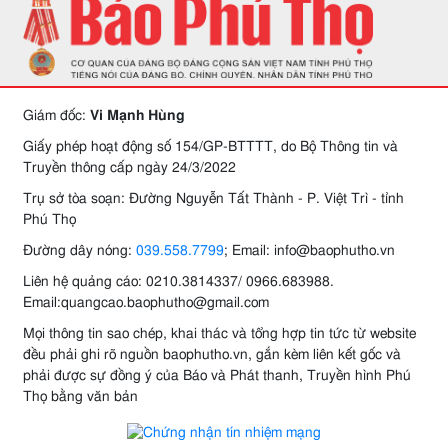
Giám đốc:
Vi Mạnh Hùng
Giấy phép hoạt động số 154/GP-BTTTT, do Bộ Thông tin và
Truyền thông cấp ngày 24/3/2022
Trụ sở tòa soạn: Đường Nguyễn Tất Thành - P. Việt Trì - tỉnh
Phú Thọ
Đường dây nóng:
039.558.7799
; Email: info@baophutho.vn
Liên hệ quảng cáo: 0210.3814337/ 0966.683988.
Email:quangcao.baophutho@gmail.com
Mọi thông tin sao chép, khai thác và tổng hợp tin tức từ website
đều phải ghi rõ nguồn baophutho.vn, gắn kèm liên kết gốc và
phải được sự đồng ý của Báo và Phát thanh, Truyền hình Phú
Thọ bằng văn bản