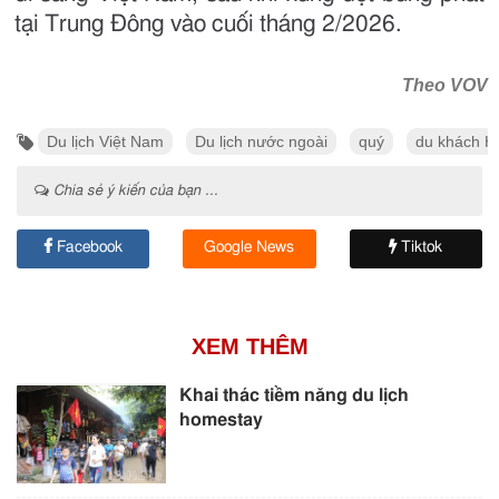
tại Trung Đông vào cuối tháng 2/2026.
Theo VOV
Du lịch Việt Nam
Du lịch nước ngoài
quý
du khách H
Chia sẻ ý kiến của bạn ...
Facebook
Google News
Tiktok
XEM THÊM
Khai thác tiềm năng du lịch
homestay