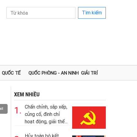
Tìm kiếm
QUỐC TẾ
QUỐC PHÒNG - AN NINH
GIẢI TRÍ
XEM NHIỀU
Chấn chỉnh, sắp xếp,
1.
il
củng cố, đình chỉ
hoạt động, giải thể...
Hủy toàn bộ kết