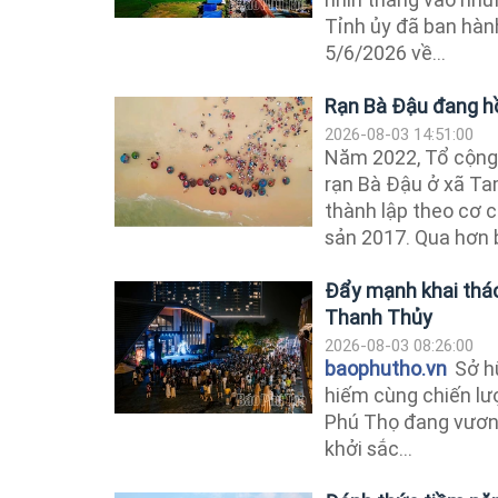
Tỉnh ủy đã ban hàn
5/6/2026 về...
Rạn Bà Đậu đang hồ
2026-08-03 14:51:00
Năm 2022, Tổ cộng 
rạn Bà Đậu ở xã T
thành lập theo cơ 
sản 2017. Qua hơn 
Đẩy mạnh khai thác
Thanh Thủy
2026-08-03 08:26:00
baophutho.vn
Sở hữ
hiếm cùng chiến lượ
Phú Thọ đang vươn
khởi sắc...