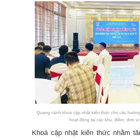
Quang cảnh khoá cập nhật kiến thức cho các hướng d
hoạt động tại các khu, điểm, đơn vị d
Khoá cập nhật kiến thức nhằm tă