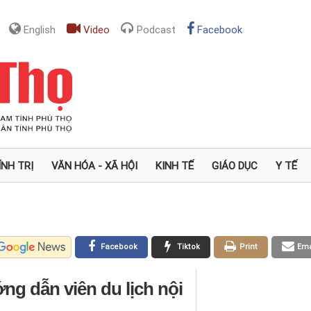
English
Video
Podcast
Facebook
ÍNH TRỊ
VĂN HÓA - XÃ HỘI
KINH TẾ
GIÁO DỤC
Y TẾ
Facebook
Tiktok
Print
Ema
ng dẫn viên du lịch nội