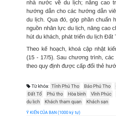
nhà nước về du lịch; nâng cao t
hướng dẫn cho các hướng dẫn viê
du lịch. Qua đó, góp phần chuẩn 
nguồn nhân lực du lịch, nâng cao c
hút du khách, phát triển du lịch Đất 
Theo kế hoạch, khoá cập nhật kiến
(15 - 17/5). Sau chương trình, các
theo quy định được cấp đổi thẻ hướ
Từ khóa:
Tỉnh Phú Thọ
Báo Phú Thọ
Đất Tổ
Phú thọ
Hòa bình
Vĩnh Phúc
du lịch
Khách tham quan
Khách sạn
Ý KIẾN CỦA BẠN (1000 ký tự)