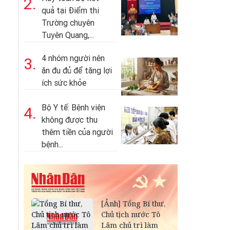
2.
quả tại Điểm thi
Trường chuyên
Tuyên Quang,...
4 nhóm người nên
3.
ăn đu đủ để tăng lợi
ích sức khỏe
Bộ Y tế: Bệnh viện
4.
không được thu
thêm tiền của người
bệnh...