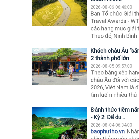
2026-08-06 06:46:00
Ban Tổ chức Giải th
Travel Awards - WT
các hạng mục giải 
Theo đó, Ninh Bình 
Khách châu Âu “săn
2 thành phố lớn
2026-08-05 09:57:00
Theo bảng xếp hạn
châu Âu đối với cá
2026, Việt Nam là 
tìm kiếm nhiều thứ 
Đánh thức tiềm năng
- Kỳ 2: Để du...
2026-08-04 06:34:00
baophutho.vn
Nhận
nhìn thẳng vào nhữ