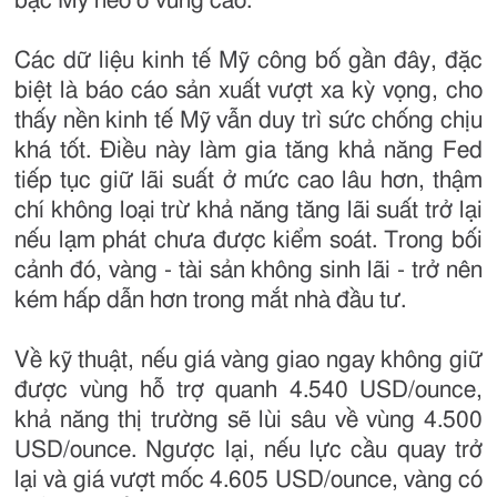
bạc Mỹ neo ở vùng cao.
Các dữ liệu kinh tế Mỹ công bố gần đây, đặc
biệt là báo cáo sản xuất vượt xa kỳ vọng, cho
thấy nền kinh tế Mỹ vẫn duy trì sức chống chịu
khá tốt. Điều này làm gia tăng khả năng Fed
tiếp tục giữ lãi suất ở mức cao lâu hơn, thậm
chí không loại trừ khả năng tăng lãi suất trở lại
nếu lạm phát chưa được kiểm soát. Trong bối
cảnh đó, vàng - tài sản không sinh lãi - trở nên
kém hấp dẫn hơn trong mắt nhà đầu tư.
Về kỹ thuật, nếu giá vàng giao ngay không giữ
được vùng hỗ trợ quanh 4.540 USD/ounce,
khả năng thị trường sẽ lùi sâu về vùng 4.500
USD/ounce. Ngược lại, nếu lực cầu quay trở
lại và giá vượt mốc 4.605 USD/ounce, vàng có