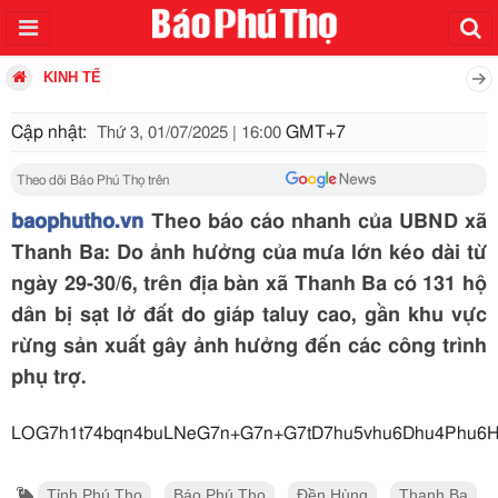
KINH TẾ
Cập nhật:
GMT+7
Thứ 3, 01/07/2025 | 16:00
Theo dõi Báo Phú Thọ trên
baophutho.vn
Theo báo cáo nhanh của UBND xã
Thanh Ba: Do ảnh hưởng của mưa lớn kéo dài từ
ngày 29-30/6, trên địa bàn xã Thanh Ba có 131 hộ
dân bị sạt lở đất do giáp taluy cao, gần khu vực
rừng sản xuất gây ảnh hưởng đến các công trình
phụ trợ.
LOG7h1t74bqn4buLNeG7n+G7n+G7tD7hu5vhu6Dhu4Phu6H
Tỉnh Phú Thọ
Báo Phú Thọ
Đền Hùng
Thanh Ba