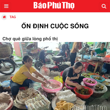
TAG
ỔN ĐỊNH CUỘC SỐNG
Chợ quê giữa lòng phố thị