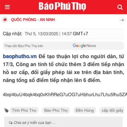
QUỐC PHÒNG - AN NINH
Cập nhật:
GMT+7
Thứ 5, 13/03/2025 | 14:57
Theo dõi Báo Phú Thọ trên
baophutho.vn
Để tạo thuận lợi cho người dân, từ
17/3, Công an tỉnh tổ chức thêm 3 điểm tiếp nhận
hồ sơ cấp, đổi giấy phép lái xe trên địa bàn tỉnh,
nâng tổng số điểm tiếp nhận lên 6 điểm.
4bqi4buU4bqk4bq0xKhRReG7uOG7uHbhurLhu7Lhu5fhu5Z
Tỉnh Phú Thọ
Báo Phú Thọ
Đền Hùng
cấp đổi giấy p
Chia sẻ ý kiến của bạn ...