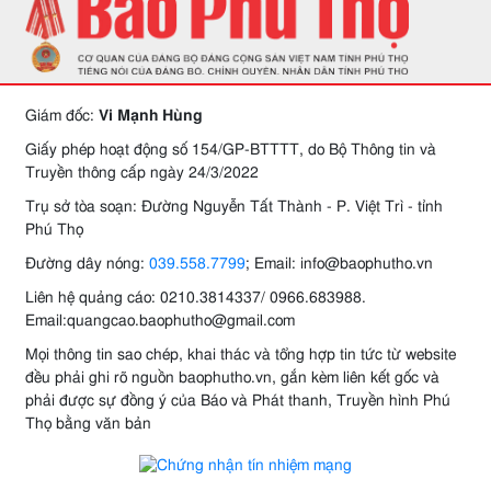
Giám đốc:
Vi Mạnh Hùng
Giấy phép hoạt động số 154/GP-BTTTT, do Bộ Thông tin và
Truyền thông cấp ngày 24/3/2022
Trụ sở tòa soạn: Đường Nguyễn Tất Thành - P. Việt Trì - tỉnh
Phú Thọ
Đường dây nóng:
039.558.7799
; Email: info@baophutho.vn
Liên hệ quảng cáo: 0210.3814337/ 0966.683988.
Email:quangcao.baophutho@gmail.com
Mọi thông tin sao chép, khai thác và tổng hợp tin tức từ website
đều phải ghi rõ nguồn baophutho.vn, gắn kèm liên kết gốc và
phải được sự đồng ý của Báo và Phát thanh, Truyền hình Phú
Thọ bằng văn bản