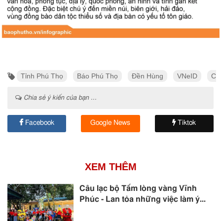
Tỉnh Phú Thọ
Báo Phú Thọ
Đền Hùng
VNeID
Ch
Chia sẻ ý kiến của bạn ...
Facebook
Google News
Tiktok
XEM THÊM
Câu lạc bộ Tấm lòng vàng Vĩnh
Phúc - Lan tỏa những việc làm ý...