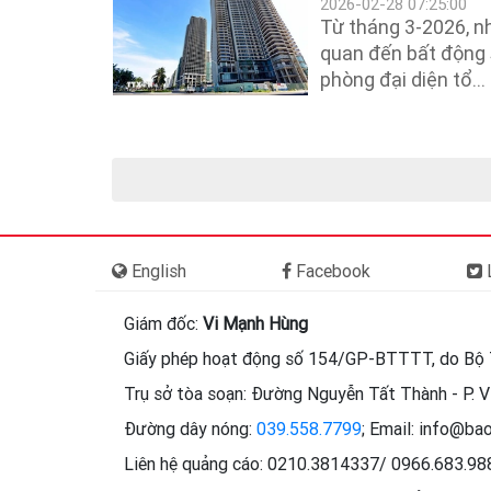
2026-02-28 07:25:00
Từ tháng 3-2026, nh
quan đến bất động s
phòng đại diện tổ...
English
Facebook
L
Giám đốc:
Vi Mạnh Hùng
Giấy phép hoạt động số 154/GP-BTTTT, do Bộ 
Trụ sở tòa soạn: Đường Nguyễn Tất Thành - P. Vi
Đường dây nóng:
039.558.7799
; Email: info@ba
Liên hệ quảng cáo: 0210.3814337/ 0966.683.9