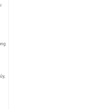
u
ồng
ủy,