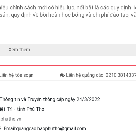
iều chính sách mới có hiệu lực, nổi bật là các quy định l
ản; quy định về bồi hoàn học bổng và chi phí đào tạo; v
Xem thêm
iên hệ tòa soạn
Liên hệ quảng cáo: 0210.38143
Thông tin và Truyền thông cấp ngày 24/3/2022
ệt Trì - tỉnh Phú Thọ
ophutho.vn
88. Email:quangcao.baophutho@gmail.com