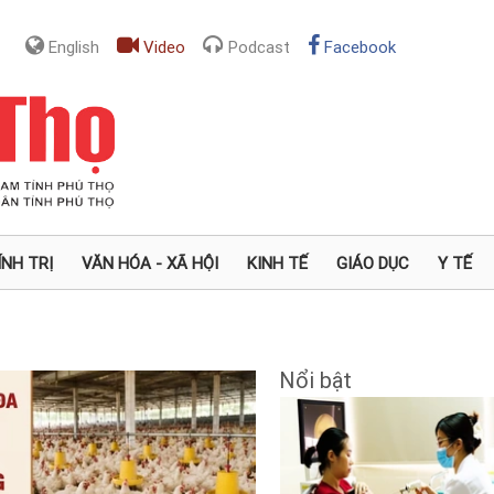
English
Video
Podcast
Facebook
ÍNH TRỊ
VĂN HÓA - XÃ HỘI
KINH TẾ
GIÁO DỤC
Y TẾ
Nổi bật