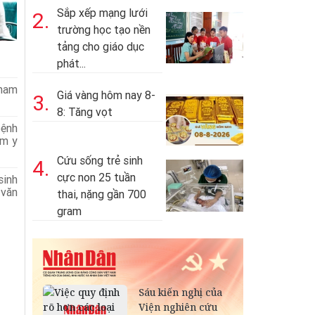
Sắp xếp mạng lưới
2.
trường học tạo nền
tảng cho giáo dục
phát...
tham
Giá vàng hôm nay 8-
3.
8: Tăng vọt
bệnh
ểm y
Cứu sống trẻ sinh
4.
cực non 25 tuần
sinh
 văn
thai, nặng gần 700
gram