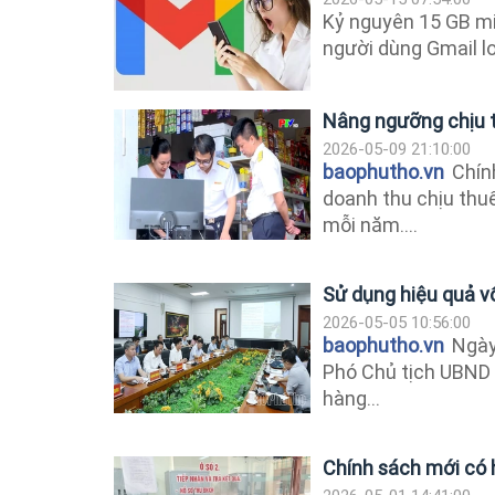
Kỷ nguyên 15 GB mi
người dùng Gmail lo
Nâng ngưỡng chịu t
2026-05-09 21:10:00
baophutho.vn
Chín
doanh thu chịu thuế
mỗi năm....
Sử dụng hiệu quả vố
2026-05-05 10:56:00
baophutho.vn
Ngày 
Phó Chủ tịch UBND 
hàng...
Chính sách mới có 