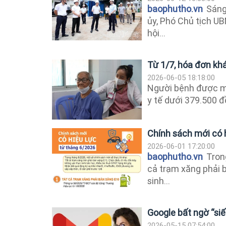
baophutho.vn
Sáng 
ủy, Phó Chủ tịch UB
hội...
Từ 1/7, hóa đơn k
2026-06-05 18:18:00
Người bệnh được mi
y tế dưới 379.500 đ
Chính sách mới có 
2026-06-01 17:20:00
baophutho.vn
Trong
cả trạm xăng phải 
sinh...
Google bất ngờ “siế
2026-05-15 07:54:00