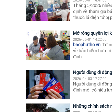
2026-05-01 14:41:00
Tháng 5/2026 nhiều 
định về tham gia b
thuốc lá điện tử bị p
Mở rộng quyền lợi k
2026-05-01 14:22:00
baophutho.vn
Từ n
về bảo hiểm hưu trí
định...
Người dùng di động
2026-04-03 17:27:00
Người dùng di động
định mới có hiệu lự
Những chính sách m