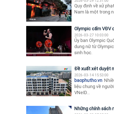
2026-03-29 12:31:00
Quy định về xử phạt
Nam là một trong n
Olympic cấm VĐV ch
2026-03-27 10:03:00
Ủy ban Olympic Quốc
dung nữ từ Olympic
sinh học.
Đề xuất xét duyệt 
2026-03-14 15:53:00
baophutho.vn
Nhiều
liệu chung về người
VNeID...
Những chính sách m