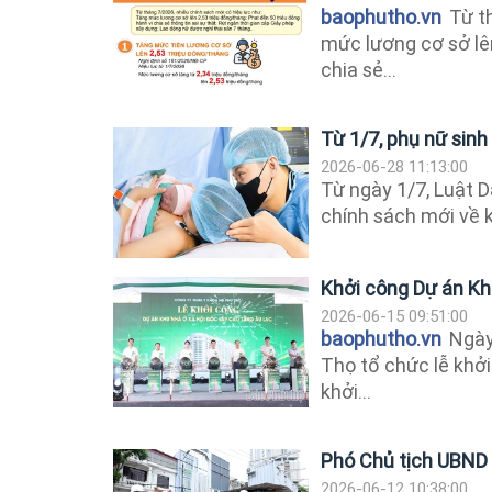
baophutho.vn
Từ th
mức lương cơ sở lên
chia sẻ...
Từ 1/7, phụ nữ sinh
2026-06-28 11:13:00
Từ ngày 1/7, Luật D
chính sách mới về 
Khởi công Dự án Kh
2026-06-15 09:51:00
baophutho.vn
Ngày 
Thọ tổ chức lễ khởi
khởi...
Phó Chủ tịch UBND t
2026-06-12 10:38:00