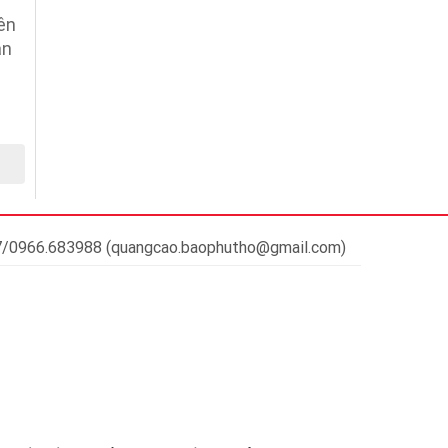
iên
ăn
37/0966.683988 (quangcao.baophutho@gmail.com)