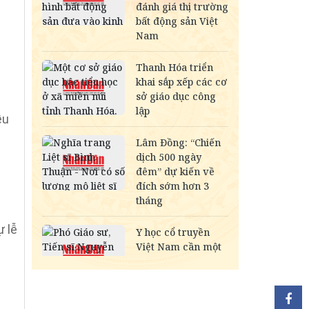
ều
ự lễ