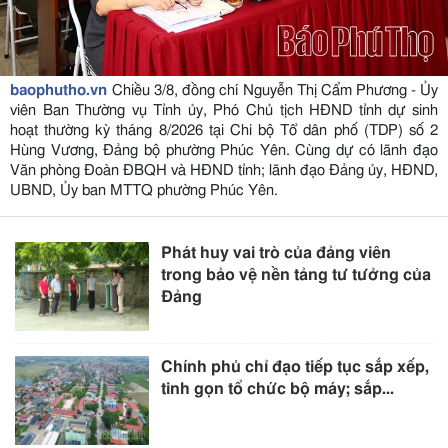
baophutho.vn
Chiều 3/8, đồng chí Nguyễn Thị Cẩm Phương - Ủy
viên Ban Thường vụ Tỉnh ủy, Phó Chủ tịch HĐND tỉnh dự sinh
hoạt thường kỳ tháng 8/2026 tại Chi bộ Tổ dân phố (TDP) số 2
Hùng Vương, Đảng bộ phường Phúc Yên. Cùng dự có lãnh đạo
Văn phòng Đoàn ĐBQH và HĐND tỉnh; lãnh đạo Đảng ủy, HĐND,
UBND, Ủy ban MTTQ phường Phúc Yên.
Phát huy vai trò của đảng viên
trong bảo vệ nền tảng tư tưởng của
Đảng
Chính phủ chỉ đạo tiếp tục sắp xếp,
tinh gọn tổ chức bộ máy; sắp...