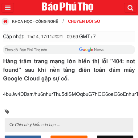
CHUYỂN ĐỔI SỐ
KHOA HỌC - CÔNG NGHỆ
Cập nhật:
GMT+7
Thứ 4, 17/11/2021 | 09:59
Theo dõi Báo Phú Thọ trên
Hàng trăm trang mạng lớn hiển thị lỗi "404: not
found" sau khi nền tảng điện toán đám mây
Google Cloud gặp sự cố.
4buJw4DDsm/hu6nhurThu5dISMOqbuG7hOG6oeG6oEnhur
Chia sẻ ý kiến của bạn ...