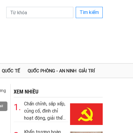
Tìm kiếm
QUỐC TẾ
QUỐC PHÒNG - AN NINH
GIẢI TRÍ
ường
XEM NHIỀU
Chấn chỉnh, sắp xếp,
1.
il
củng cố, đình chỉ
hoạt động, giải thể...
Khẩn trương hoàn