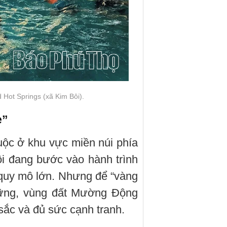
Hot Springs (xã Kim Bôi).
e”
ộc ở khu vực miền núi phía
i đang bước vào hành trình
quy mô lớn. Nhưng để “vàng
 vững, vùng đất Mường Động
sắc và đủ sức cạnh tranh.