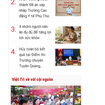
2.
thành Đề án sáp
nhập Trường Cao
đẳng Y tế Phú Thọ
4 nhóm người nên
3.
ăn đu đủ để tăng lợi
ích sức khỏe
Hủy toàn bộ kết
4.
quả tại Điểm thi
Trường chuyên
Tuyên Quang,...
Việt Trì về với cội nguồn