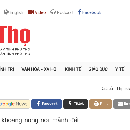
English
Video
Podcast
Facebook
ÍNH TRỊ
VĂN HÓA - XÃ HỘI
KINH TẾ
GIÁO DỤC
Y TẾ
Giá cả - Thị tr
Facebook
Tiktok
Print
Ema
g khoáng nóng nơi mảnh đất