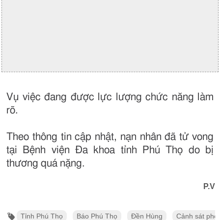
Vụ việc đang được lực lượng chức năng làm
rõ.
Theo thông tin cập nhật, nạn nhân đã tử vong
tại Bệnh viện Đa khoa tỉnh Phú Thọ do bị
thương quá nặng.
P.V
Tỉnh Phú Thọ
Báo Phú Thọ
Đền Hùng
Cảnh sát phò