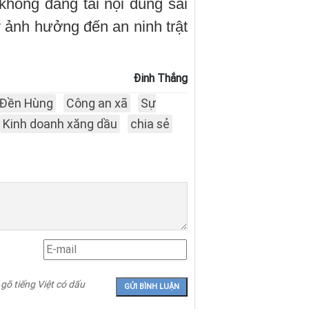
 không đăng tải nội dung sai
y ảnh hưởng đến an ninh trật
Đinh Thắng
Đền Hùng
Công an xã
Sự
Kinh doanh xăng dầu
chia sẻ
 gõ tiếng Việt có dấu