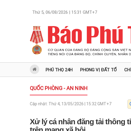
Thứ 5, 06/08/2026 | 15:31
GMT+7
PHÚ THỌ 24H
PHONG VỊ ĐẤT TỔ
CH
QUỐC PHÒNG - AN NINH
Cập nhật:
Thứ 4, 13/05/2026 | 15:32
GMT+7
Xử lý cá nhân đăng tải thông 
trên mạng xã hội