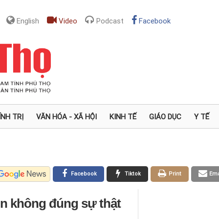
English
Video
Podcast
Facebook
ÍNH TRỊ
VĂN HÓA - XÃ HỘI
KINH TẾ
GIÁO DỤC
Y TẾ
Facebook
Tiktok
Print
Ema
tin không đúng sự thật