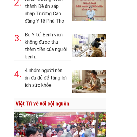
2.
thành Đề án sáp
nhập Trường Cao
đẳng Y tế Phú Thọ
Bộ Y tế: Bệnh viện
3.
không được thu
thêm tiền của người
bệnh...
4 nhóm người nên
4.
ăn đu đủ để tăng lợi
ích sức khỏe
Việt Trì về với cội nguồn