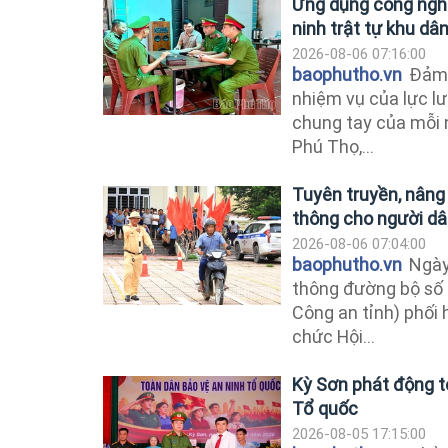
Ứng dụng công nghệ
ninh trật tự khu dâ
2026-08-06 07:16:00
baophutho.vn
Đảm b
nhiệm vụ của lực l
chung tay của mỗi n
Phú Thọ,...
Tuyên truyền, nâng
thông cho người d
2026-08-06 07:04:00
baophutho.vn
Ngày 
thông đường bộ số 
Công an tỉnh) phối 
chức Hội...
Kỳ Sơn phát động t
Tổ quốc
2026-08-05 17:15:00