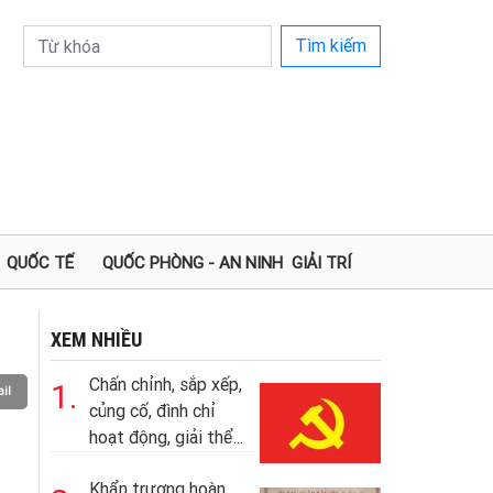
Tìm kiếm
QUỐC TẾ
QUỐC PHÒNG - AN NINH
GIẢI TRÍ
XEM NHIỀU
Chấn chỉnh, sắp xếp,
1.
il
củng cố, đình chỉ
hoạt động, giải thể...
Khẩn trương hoàn