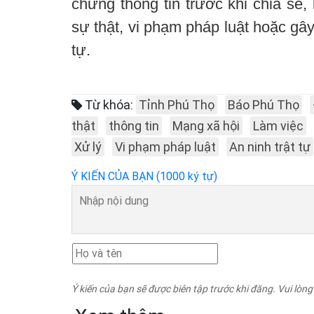
chứng thông tin trước khi chia sẻ,
sự thật, vi phạm pháp luật hoặc gâ
tự.
Từ khóa:
Tỉnh Phú Thọ
Báo Phú Thọ
thật
thông tin
Mạng xã hội
Làm việc
Xử lý
Vi phạm pháp luật
An ninh trật tự
Ý KIẾN CỦA BẠN (1000 ký tự)
Ý kiến của bạn sẽ được biên tập trước khi đăng. Vui lòng