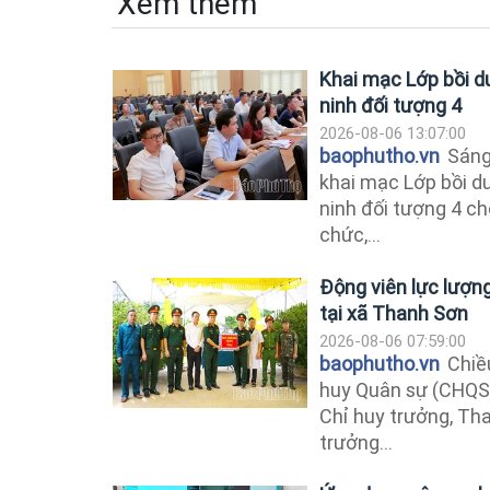
Xem thêm
Khai mạc Lớp bồi d
ninh đối tượng 4
2026-08-06 13:07:00
baophutho.vn
Sáng
khai mạc Lớp bồi d
ninh đối tượng 4 ch
chức,...
Động viên lực lượng 
tại xã Thanh Sơn
2026-08-06 07:59:00
baophutho.vn
Chiều
huy Quân sự (CHQS) 
Chỉ huy trưởng, T
trưởng...