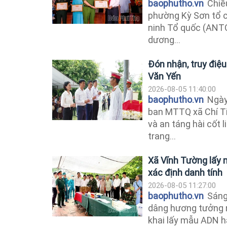
baophutho.vn
Chiều
phường Kỳ Sơn tổ c
ninh Tổ quốc (ANT
dương...
Đón nhận, truy điệu
Văn Yến
2026-08-05 11:40:00
baophutho.vn
Ngày 
ban MTTQ xã Chí Ti
và an táng hài cốt 
trang...
Xã Vĩnh Tường lấy m
xác định danh tính
2026-08-05 11:27:00
baophutho.vn
Sáng 
dâng hương tưởng ni
khai lấy mẫu ADN hà