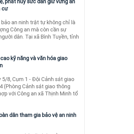
, phát huy sức dân giữ vững an
n cư
ảo an ninh trật tự không chỉ là
ượng Công an mà còn cần sự
gười dân. Tại xã Bình Tuyền, tỉnh
 cao kỹ năng và văn hóa giao
ân
5/8, Cụm 1 - Đội Cảnh sát giao
4 (Phòng Cảnh sát giao thông
hợp với Công an xã Thịnh Minh tổ
oàn dân tham gia bảo vệ an ninh