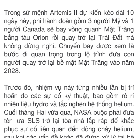
Trong sứ mệnh Artemis II dự kiến kéo dài 10
ngày này, phi hành đoàn gồm 3 người Mỹ và 1
người Canada sẽ bay vòng quanh Mặt Trăng
bằng tàu Orion rồi quay trở lại Trái Đất mà
không dừng nghỉ. Chuyến bay được xem là
bước đi quan trọng trong lộ trình đưa con
người quay trở lại bề mặt Mặt Trăng vào năm
2028.
Trước đó, nhiệm vụ này từng nhiều lần bị trì
hoãn do các sự cố kỹ thuật, bao gồm rò rỉ
nhiên liệu hydro và tắc nghẽn hệ thống helium.
Cuối tháng Hai vừa qua, NASA buộc phải đưa
tên lửa SLS trở lại tòa nhà lắp ráp để khắc
phục sự cố liên quan đến dòng chảy helium,
sau khi các vấn đề khác đã được xử lý tại bệ