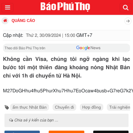
QUẢNG CÁO
Cập nhật:
GMT+7
Thứ 2, 30/09/2024 | 15:00
Theo dõi Báo Phú Thọ trên
Không cần Visa, chúng tôi ngỡ ngàng khi lạc
bước tới một thiên đàng khoáng nóng Nhật Bản
chỉ với 1h di chuyển từ Hà Nội.
M27DoGHhu4fhu5PhurXhu7
ẩm thực Nhật Bản
Chuyến đi
Hợp đồng
Trải nghiệm
Chia sẻ ý kiến của bạn ...