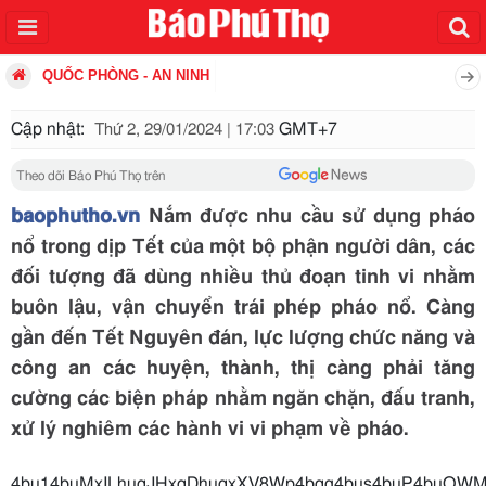
QUỐC PHÒNG - AN NINH
Cập nhật:
GMT+7
Thứ 2, 29/01/2024 | 17:03
Theo dõi Báo Phú Thọ trên
baophutho.vn
Nắm được nhu cầu sử dụng pháo
nổ trong dịp Tết của một bộ phận người dân, các
đối tượng đã dùng nhiều thủ đoạn tinh vi nhằm
buôn lậu, vận chuyển trái phép pháo nổ. Càng
gần đến Tết Nguyên đán, lực lượng chức năng và
công an các huyện, thành, thị càng phải tăng
cường các biện pháp nhằm ngăn chặn, đấu tranh,
xử lý nghiêm các hành vi vi phạm về pháo.
4bu14buMxILhuqJHxqDhuqxXV8Wp4bqg4bus4b