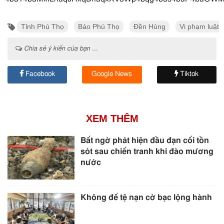
Tỉnh Phú Thọ
Báo Phú Thọ
Đền Hùng
Vi phạm luật
Chia sẻ ý kiến của bạn ...
Facebook
Google News
Tiktok
XEM THÊM
Bất ngờ phát hiện đầu đạn cối tồn
sót sau chiến tranh khi đào mương
nước
Không để tệ nạn cờ bạc lộng hành