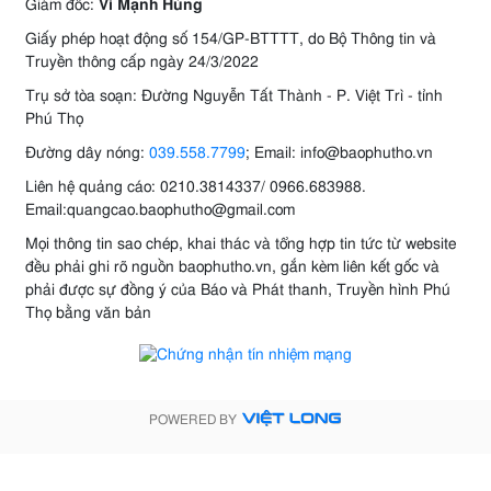
Giám đốc:
Vi Mạnh Hùng
Giấy phép hoạt động số 154/GP-BTTTT, do Bộ Thông tin và
Truyền thông cấp ngày 24/3/2022
Trụ sở tòa soạn: Đường Nguyễn Tất Thành - P. Việt Trì - tỉnh
Phú Thọ
Đường dây nóng:
039.558.7799
; Email: info@baophutho.vn
Liên hệ quảng cáo: 0210.3814337/ 0966.683988.
Email:quangcao.baophutho@gmail.com
Mọi thông tin sao chép, khai thác và tổng hợp tin tức từ website
đều phải ghi rõ nguồn baophutho.vn, gắn kèm liên kết gốc và
phải được sự đồng ý của Báo và Phát thanh, Truyền hình Phú
Thọ bằng văn bản
POWERED BY