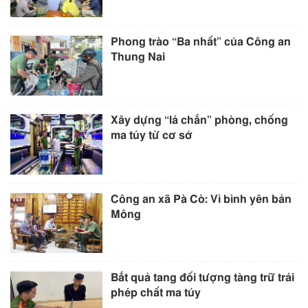
Phong trào “Ba nhất” của Công an
Thung Nai
Xây dựng “lá chắn” phòng, chống
ma túy từ cơ sở
Công an xã Pà Cò: Vì bình yên bản
Mông
Bắt quả tang đối tượng tàng trữ trái
phép chất ma túy