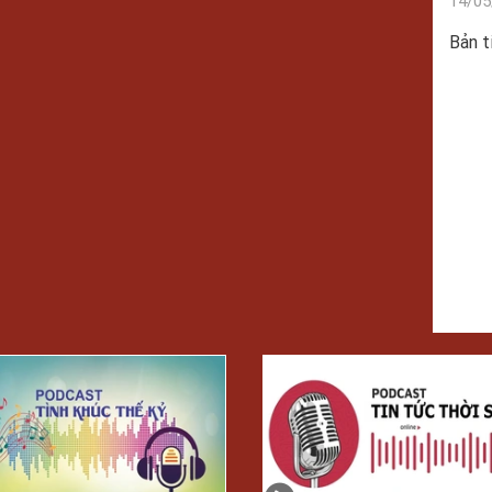
14/05
Bản t