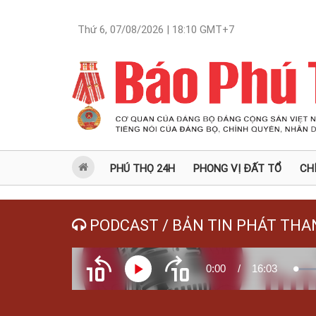
Thứ 6, 07/08/2026 | 18:10
GMT+7
PHÚ THỌ 24H
PHONG VỊ ĐẤT TỔ
CH
PODCAST / BẢN TIN PHÁT THA
Current
0:00
/
Duration
16:03
Play
Load
Tua
Tua
0.21
ngược
xuôi
10
10
giây
giây
Time