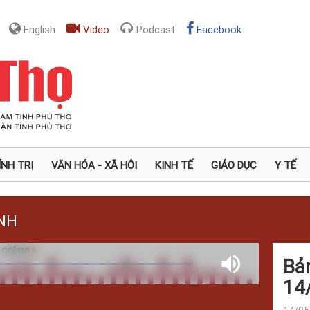
English
Video
Podcast
Facebook
ÍNH TRỊ
VĂN HÓA - XÃ HỘI
KINH TẾ
GIÁO DỤC
Y TẾ
NH
Bản
ed
:
Mute
%
14