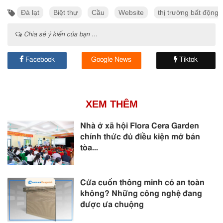
Đà lạt
Biệt thự
Cầu
Website
thị trường bất động 
Chia sẻ ý kiến của bạn ...
Facebook
Google News
Tiktok
XEM THÊM
Nhà ở xã hội Flora Cera Garden
chính thức đủ điều kiện mở bán
tòa...
Cửa cuốn thông minh có an toàn
không? Những công nghệ đang
được ưa chuộng