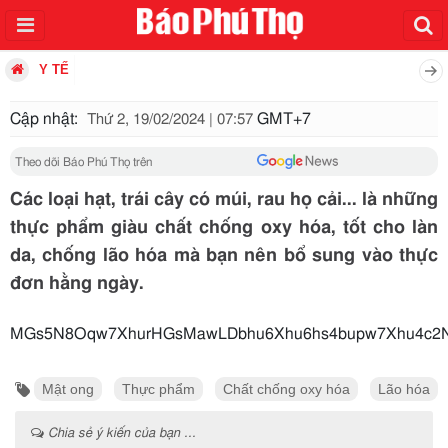
Y TẾ
Cập nhật:
GMT+7
Thứ 2, 19/02/2024 | 07:57
Theo dõi Báo Phú Thọ trên
Các loại hạt, trái cây có múi, rau họ cải... là những
thực phẩm giàu chất chống oxy hóa, tốt cho làn
da, chống lão hóa mà bạn nên bổ sung vào thực
đơn hằng ngày.
MGs5N8Oqw7XhurHGsMawL
Mật ong
Thực phẩm
Chất chống oxy hóa
Lão hóa
Chia sẻ ý kiến của bạn ...