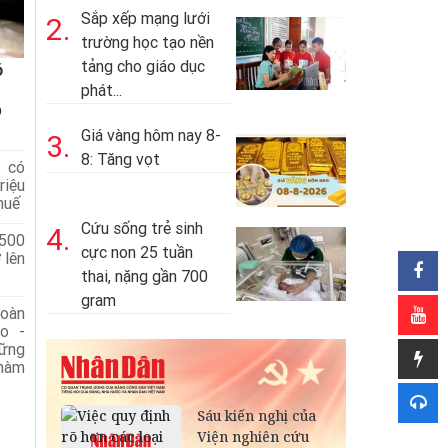
Sắp xếp mạng lưới
2.
trường học tạo nền
tảng cho giáo dục
ó
phát...
p
Giá vàng hôm nay 8-
3.
8: Tăng vọt
 có
iệu
huế
Cứu sống trẻ sinh
4.
 500
cực non 25 tuần
 lên
thai, nặng gần 700
gram
đoàn
o -
hững
 hàm