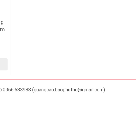
ng
ăm
37/0966.683988 (quangcao.baophutho@gmail.com)