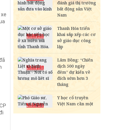
 xe
mua
 đã
n
MCP
đi