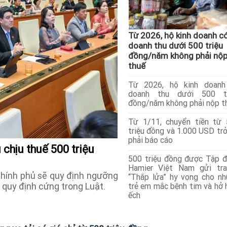
Từ 2026, hộ kinh doanh c
doanh thu dưới 500 triệu
đồng/năm không phải nộ
thuế
Từ 2026, hộ kinh doanh
doanh thu dưới 500 tr
đồng/năm không phải nộp t
Từ 1/11, chuyển tiền từ
triệu đồng và 1.000 USD trở
phải báo cáo
chịu thuế 500 triệu
500 triệu đồng được Tập 
Hamier Việt Nam gửi tra
hính phủ sẽ quy định ngưỡng
“Thắp lửa” hy vọng cho n
ì quy định cứng trong Luật.
trẻ em mắc bệnh tim và hở
ếch