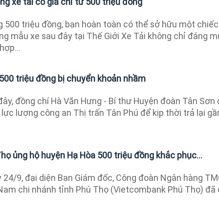
g xe tải có giá chỉ từ 500 triệu đồng
g 500 triệu đồng, bạn hoàn toàn có thể sở hữu một chiếc
ững mẫu xe sau đây tại Thế Giới Xe Tải không chỉ đáng 
hợp...
i 500 triệu đồng bị chuyển khoản nhầm
ây, đồng chí Hà Văn Hưng - Bí thư Huyện đoàn Tân Sơn
 lực lượng công an Thị trấn Tân Phú để kịp thời trả lại gầ
ọ ủng hộ huyện Hạ Hòa 500 triệu đồng khắc phục...
 24/9, đại diện Ban Giám đốc, Công đoàn Ngân hàng T
Nam chi nhánh tỉnh Phú Thọ (Vietcombank Phú Thọ) đã 