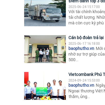
Điểm danh top 3 dòn
2025-06-24 15:17:00
Với tài chính khoản
tải chất lượng. Nh
mà còn cực kỳ phù 
Cán bộ đoàn trả lạ
2025-06-17 16:18:00
baophutho.vn
Mới đ
nhờ sự trợ giúp của
500...
Vietcombank Phú Th
2024-09-24 15:53:00
baophutho.vn
Ngày
Ngoại thương Việt 
thăm, ủng...