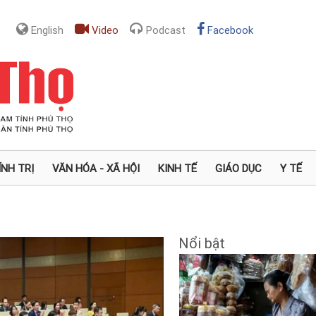
English
Video
Podcast
Facebook
ÍNH TRỊ
VĂN HÓA - XÃ HỘI
KINH TẾ
GIÁO DỤC
Y TẾ
Nổi bật