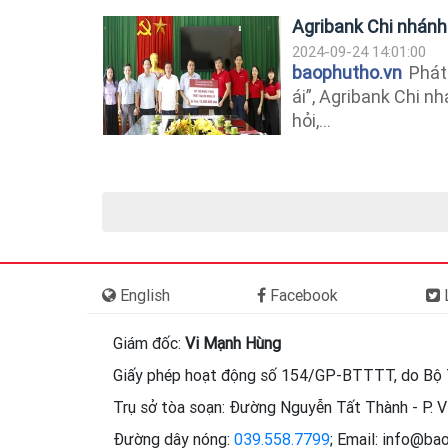
Agribank Chi nhánh P
2024-09-24 14:01:00
baophutho.vn
Phát 
ái”, Agribank Chi 
hỏi,...
English
Facebook
L
Giám đốc:
Vi Mạnh Hùng
Giấy phép hoạt động số 154/GP-BTTTT, do Bộ 
Trụ sở tòa soạn: Đường Nguyễn Tất Thành - P. Vi
Đường dây nóng:
039.558.7799
; Email: info@ba