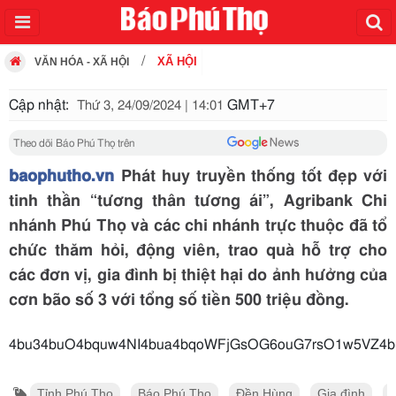
XÃ HỘI
VĂN HÓA - XÃ HỘI
Cập nhật:
GMT+7
Thứ 3, 24/09/2024 | 14:01
Theo dõi Báo Phú Thọ trên
baophutho.vn
Phát huy truyền thống tốt đẹp với
tinh thần “tương thân tương ái”, Agribank Chi
nhánh Phú Thọ và các chi nhánh trực thuộc đã tổ
chức thăm hỏi, động viên, trao quà hỗ trợ cho
các đơn vị, gia đình bị thiệt hại do ảnh hưởng của
cơn bão số 3 với tổng số tiền 500 triệu đồng.
4bu34buO4bquw4NI4bua4bqoWFjGsOG6ouG7rsO1w5VZ4b
Tỉnh Phú Thọ
Báo Phú Thọ
Đền Hùng
Gia đình
A