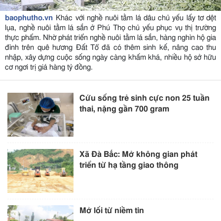
baophutho.vn
Khác với nghề nuôi tằm lá dâu chủ yếu lấy tơ dệt
lụa, nghề nuôi tằm lá sắn ở Phú Thọ chủ yếu phục vụ thị trường
thực phẩm. Nhờ phát triển nghề nuôi tằm lá sắn, hàng nghìn hộ gia
đình trên quê hương Đất Tổ đã có thêm sinh kế, nâng cao thu
nhập, xây dựng cuộc sống ngày càng khấm khá, nhiều hộ sở hữu
cơ ngơi trị giá hàng tỷ đồng.
Cứu sống trẻ sinh cực non 25 tuần
thai, nặng gần 700 gram
Xã Đà Bắc: Mở không gian phát
triển từ hạ tầng giao thông
Mở lối từ niềm tin