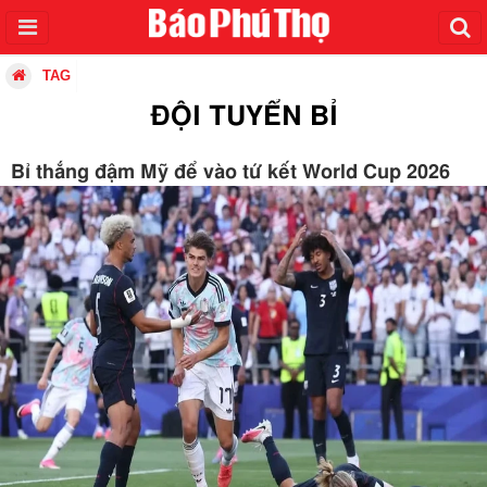
TAG
ĐỘI TUYỂN BỈ
Bỉ thắng đậm Mỹ để vào tứ kết World Cup 2026