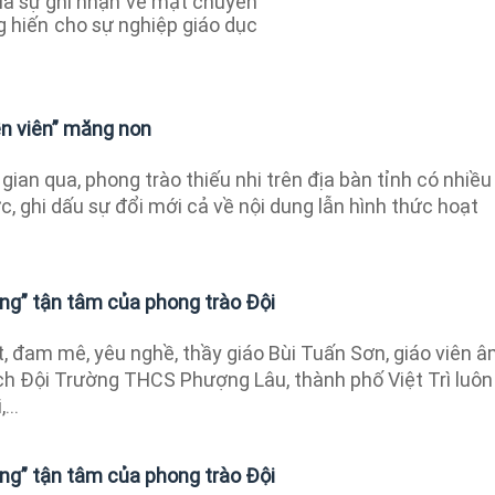
 là sự ghi nhận về mặt chuyên
g hiến cho sự nghiệp giáo dục
n viên” măng non
gian qua, phong trào thiếu nhi trên địa bàn tỉnh có nhiều
c, ghi dấu sự đổi mới cả về nội dung lẫn hình thức hoạt
ng” tận tâm của phong trào Đội
, đam mê, yêu nghề, thầy giáo Bùi Tuấn Sơn, giáo viên 
ch Đội Trường THCS Phượng Lâu, thành phố Việt Trì luôn
...
ng” tận tâm của phong trào Đội