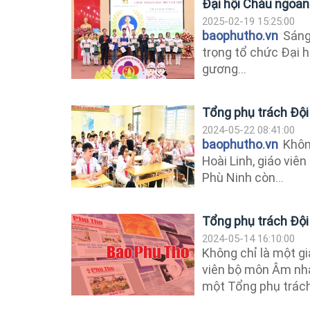
Đại hội Cháu ngoan
2025-02-19 15:25:00
baophutho.vn
Sáng 
trọng tổ chức Đại 
gương...
Tổng phụ trách Đội
2024-05-22 08:41:00
baophutho.vn
Không
Hoài Linh, giáo vi
Phù Ninh còn...
Tổng phụ trách Đội
2024-05-14 16:10:00
Không chỉ là một gi
viên bộ môn Âm nhạ
một Tổng phụ trách