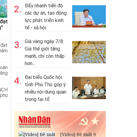
Đẩy nhanh tiến độ
2.
các dự án, tạo động
lực phát triển kinh
 đạt
g”
tế - xã hội
Giá vàng ngày 7/8:
3.
 đạt
Giá thế giới tăng
 năm
mạnh, chỉ còn thấp
hơn...
toàn
năng
Đại biểu Quốc hội
4.
tỉnh Phú Thọ góp ý
NCH
nhiều nội dung quan
 phụ
trọng tại tổ