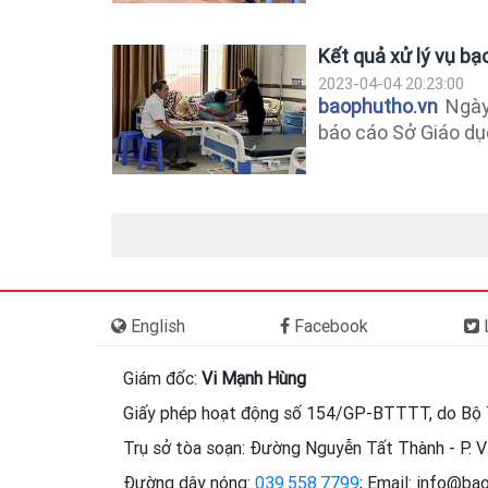
Kết quả xử lý vụ b
2023-04-04 20:23:00
baophutho.vn
Ngày 
báo cáo Sở Giáo dục
English
Facebook
L
Giám đốc:
Vi Mạnh Hùng
Giấy phép hoạt động số 154/GP-BTTTT, do Bộ 
Trụ sở tòa soạn: Đường Nguyễn Tất Thành - P. Vi
Đường dây nóng:
039.558.7799
; Email: info@ba