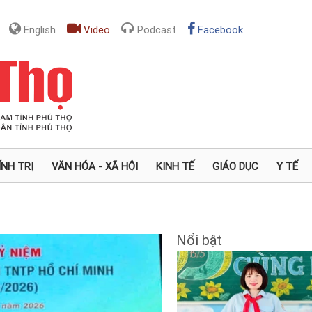
English
Video
Podcast
Facebook
ÍNH TRỊ
VĂN HÓA - XÃ HỘI
KINH TẾ
GIÁO DỤC
Y TẾ
Nổi bật