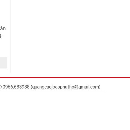
bản
..
37/0966.683988 (quangcao.baophutho@gmail.com)