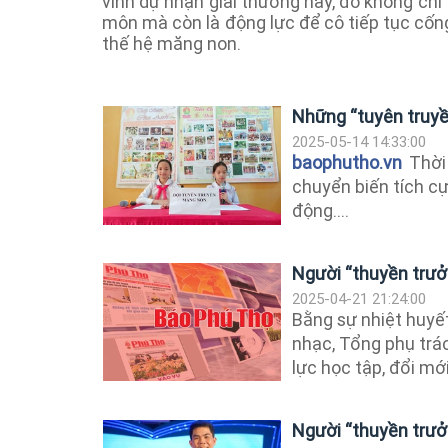
vinh dự nhận giải thưởng này, đó không chỉ
môn mà còn là động lực để cô tiếp tục cốn
thế hệ măng non.
Những “tuyên truyề
2025-05-14 14:33:00
baophutho.vn
Thời 
chuyển biến tích cự
động....
Người “thuyền trưở
2025-04-21 21:24:00
Bằng sự nhiệt huyết
nhạc, Tổng phụ trá
lực học tập, đổi mới,
Người “thuyền trưở