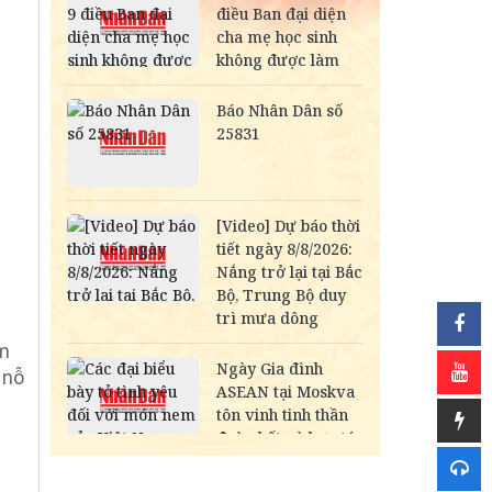
âm
 nỗ