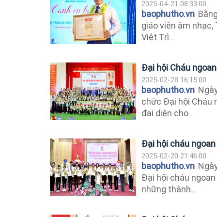
2025-04-21 08:33:00
baophutho.vn
Bằng 
giáo viên âm nhạc,
Việt Trì...
Đại hội Cháu ngoa
2025-02-28 16:15:00
baophutho.vn
Ngày 
chức Đại hội Cháu 
đại diện cho...
Đại hội cháu ngoan
2025-02-20 21:46:00
baophutho.vn
Ngày
Đại hội cháu ngoan
những thành...