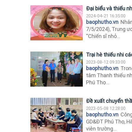
Đại biểu và thiếu n
2024-04-21 16:35:00
baophutho.vn
Nhân 
7/5/2024), Trung ư
“Chiến sĩ nhỏ...
Trại hè thiếu nhi c
2023-08-12 09:33:00
baophutho.vn
Trong
tâm Thanh thiếu nhi
Phú Thọ...
Đề xuất chuyển thầ
2023-05-08 12:28:00
baophutho.vn
Công
GD&ĐT Phú Thọ, Hà 
viên trường...