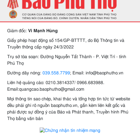
Giám đốc:
Vi Mạnh Hùng
Giấy phép hoạt động số 154/GP-BTTTT, do Bộ Thông tin và
Truyền thông cấp ngày 24/3/2022
Trụ sở tòa soạn: Đường Nguyễn Tất Thành - P. Việt Trì - tỉnh
Phú Thọ
Đường dây nóng:
039.558.7799
; Email: info@baophutho.vn
Liên hệ quảng cáo: 0210.3814337/ 0966.683988.
Email:quangcao.baophutho@gmail.com
Mọi thông tin sao chép, khai thác và tổng hợp tin tức từ website
đều phải ghi rõ nguồn baophutho.vn, gắn kèm liên kết gốc và
phải được sự đồng ý của Báo và Phát thanh, Truyền hình Phú
Thọ bằng văn bản