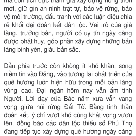
mà còn tích cực tham gia xây dựng nông thôn
mới, giữ gìn an ninh trật tự, bảo vệ rừng, bảo
vệ môi trường, đấu tranh với các luận điệu chia
rẽ khối đại đoàn kết dân tộc. Vai trò của già
làng, trưởng bản, người có uy tín ngày càng
được phát huy, góp phần xây dựng những bản
làng bình yên, giàu bản sắc.
Dẫu phía trước còn không ít khó khăn, song
niềm tin vào Đảng, vào tương lai phát triển của
quê hương luôn hiện hữu trong mỗi bản làng
vùng cao. Đại ngàn hôm nay vẫn ấm tình
Người. Lời dạy của Bác năm xưa vẫn vang
vọng giữa núi rừng Đất Tổ. Bằng tinh thần
đoàn kết, ý chí vượt khó cùng khát vọng vươn
lên, đồng bào các dân tộc thiểu số Phú Thọ
đang tiếp tục xây dựng quê hương ngày càng