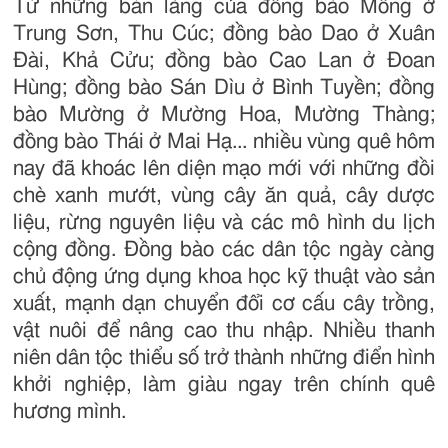
Từ những bản làng của đồng bào Mông ở
Trung Sơn, Thu Cúc; đồng bào Dao ở Xuân
Đài, Khả Cửu; đồng bào Cao Lan ở Đoan
Hùng; đồng bào Sán Dìu ở Bình Tuyền; đồng
bào Mường ở Mường Hoa, Mường Thàng;
đồng bào Thái ở Mai Hạ... nhiều vùng quê hôm
nay đã khoác lên diện mạo mới với những đồi
chè xanh mướt, vùng cây ăn quả, cây dược
liệu, rừng nguyên liệu và các mô hình du lịch
cộng đồng. Đồng bào các dân tộc ngày càng
chủ động ứng dụng khoa học kỹ thuật vào sản
xuất, mạnh dạn chuyển đổi cơ cấu cây trồng,
vật nuôi để nâng cao thu nhập. Nhiều thanh
niên dân tộc thiểu số trở thành những điển hình
khởi nghiệp, làm giàu ngay trên chính quê
hương mình.