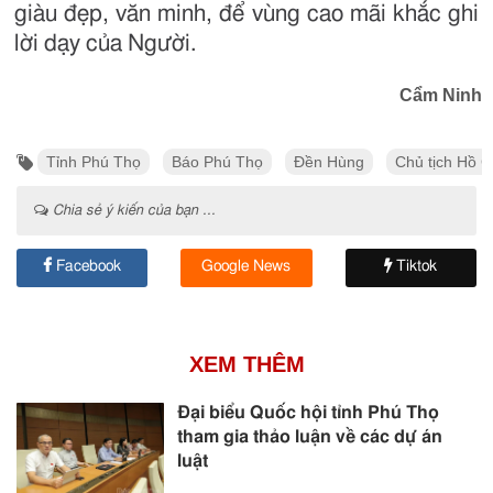
giàu đẹp, văn minh, để vùng cao mãi khắc ghi
lời dạy của Người.
Cẩm Ninh
Tỉnh Phú Thọ
Báo Phú Thọ
Đền Hùng
Chủ tịch Hồ C
Chia sẻ ý kiến của bạn ...
Facebook
Google News
Tiktok
XEM THÊM
Đại biểu Quốc hội tỉnh Phú Thọ
tham gia thảo luận về các dự án
luật