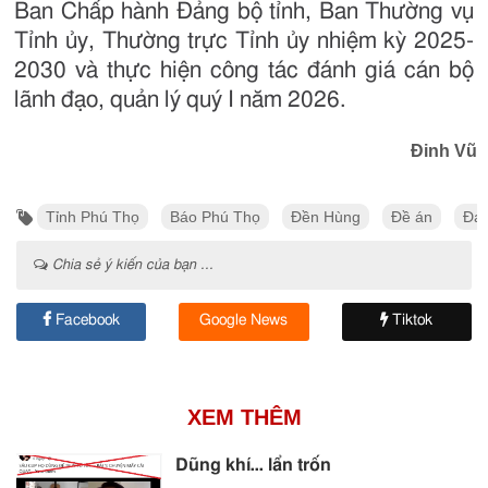
Ban Chấp hành Đảng bộ tỉnh, Ban Thường vụ
Tỉnh ủy, Thường trực Tỉnh ủy nhiệm kỳ 2025-
2030 và thực hiện công tác đánh giá cán bộ
lãnh đạo, quản lý quý I năm 2026.
Đinh Vũ
Tỉnh Phú Thọ
Báo Phú Thọ
Đền Hùng
Đề án
Đại
Chia sẻ ý kiến của bạn ...
Facebook
Google News
Tiktok
XEM THÊM
Dũng khí… lẩn trốn