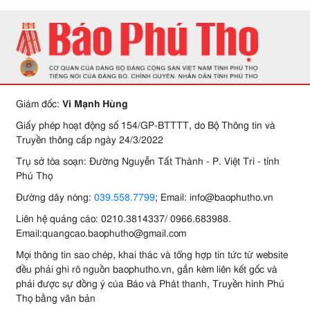
Giám đốc:
Vi Mạnh Hùng
Giấy phép hoạt động số 154/GP-BTTTT, do Bộ Thông tin và
Truyền thông cấp ngày 24/3/2022
Trụ sở tòa soạn: Đường Nguyễn Tất Thành - P. Việt Trì - tỉnh
Phú Thọ
Đường dây nóng:
039.558.7799
; Email: info@baophutho.vn
Liên hệ quảng cáo: 0210.3814337/ 0966.683988.
Email:quangcao.baophutho@gmail.com
Mọi thông tin sao chép, khai thác và tổng hợp tin tức từ website
đều phải ghi rõ nguồn baophutho.vn, gắn kèm liên kết gốc và
phải được sự đồng ý của Báo và Phát thanh, Truyền hình Phú
Thọ bằng văn bản