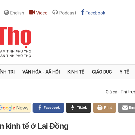
English
Video
Podcast
Facebook
ÍNH TRỊ
VĂN HÓA - XÃ HỘI
KINH TẾ
GIÁO DỤC
Y TẾ
Giá cả - Thị tr
Facebook
Tiktok
Print
Ema
n kinh tế ở Lai Đồng