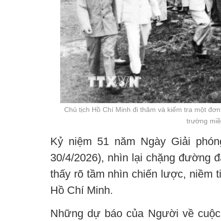
Chủ tịch Hồ Chí Minh đi thăm và kiểm tra một đơn v
trường mi
Kỷ niệm 51 năm Ngày Giải phóng
30/4/2026), nhìn lại chặng đường đ
thấy rõ tầm nhìn chiến lược, niềm t
Hồ Chí Minh.
Những dự báo của Người về cuộc k