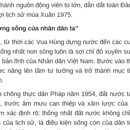
ở thành nguồn động viên to lớn, dẫn dắt toàn Đả
 lợi lịch sử mùa Xuân 1975.
ờng sống của nhân dân ta”
ộc, từ thời các Vua Hùng dựng nước đến các c
ống nhất non sông luôn là sợi chỉ đỏ xuyên su
í và bản lĩnh của Nhân dân Việt Nam. Bước vào t
ợc nâng lên tầm tư tưởng và trở thành mục t
m.
ến chống thực dân Pháp năm 1954, đất nước 
 đó, trước âm mưu can thiệp và xâm lược của
 xác định rõ: thống nhất đất nước không chỉ
của lịch sử, là điều kiện sống còn của dân t