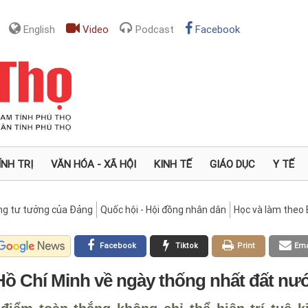
English
Video
Podcast
Facebook
ÍNH TRỊ
VĂN HÓA - XÃ HỘI
KINH TẾ
GIÁO DỤC
Y TẾ
ng tư tưởng của Đảng
Quốc hội - Hội đồng nhân dân
Học và làm theo 
Facebook
Tiktok
Print
Ema
 Hồ Chí Minh về ngày thống nhất đất nư