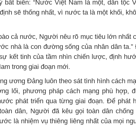
ý bất biến: “Nước Việt Nam là một, dân tộc V
ịnh sẽ thống nhất, vì nước ta là một khối, kh
bào cả nước, Người nêu rõ mục tiêu lớn nhất 
nước nhà là con đường sống của nhân dân ta.”
 sự kết tinh của tầm nhìn chiến lược, định hư
am trong giai đoạn mới.
ng ương Đảng luôn theo sát tình hình cách m
ờng lối, phương pháp cách mạng phù hợp, 
ước phát triển qua từng giai đoạn. Để phát 
 toàn dân, Người đã kêu gọi toàn dân chống
ớc là nhiệm vụ thiêng liêng nhất của mọi ng