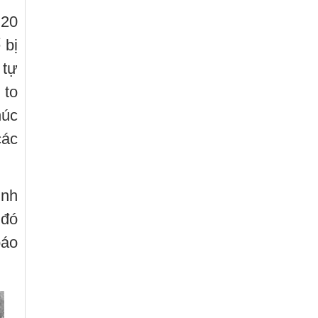
 20
 bị
 tự
 to
húc
các
ịnh
 đó
báo