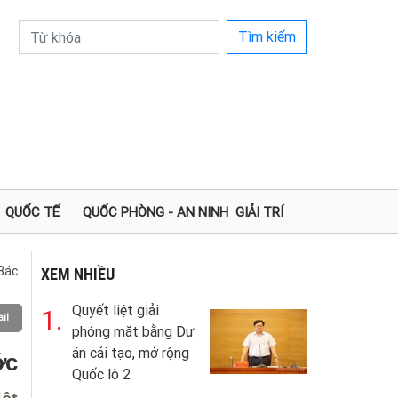
Tìm kiếm
QUỐC TẾ
QUỐC PHÒNG - AN NINH
GIẢI TRÍ
Bác
XEM NHIỀU
Quyết liệt giải
1.
il
phóng mặt bằng Dự
án cải tạo, mở rộng
ớc
Quốc lộ 2