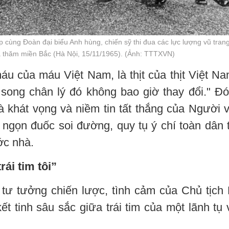
 cùng Đoàn đại biểu Anh hùng, chiến sỹ thi đua các lực lượng vũ tran
 thăm miền Bắc (Hà Nội, 15/11/1965). (Ảnh: TTTXVN)
 của máu Việt Nam, là thịt của thịt Việt Na
 song chân lý đó không bao giờ thay đổi." Đó
à khát vọng và niềm tin tất thắng của Người 
 ngọn đuốc soi đường, quy tụ ý chí toàn dân 
ớc nhà.
ái tim tôi”
 tư tưởng chiến lược, tình cảm của Chủ tịch
t tinh sâu sắc giữa trái tim của một lãnh tụ 