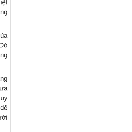
iệt
ông
của
 Đó
ớng
ạng
đưa
huy
 đế
ười