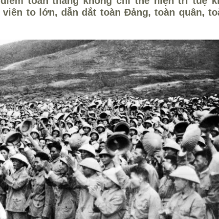
iểm toàn thắng không chỉ thể hiện trí tuệ ki
viên to lớn, dẫn dắt toàn Đảng, toàn quân, to