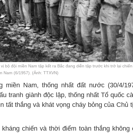
ị bộ đội miền Nam tập kết ra Bắc đang diễn tập trước khi trở lại chiến
ền Nam (6/1957). (Ảnh: TTXVN)
 miền Nam, thống nhất đất nước (30/4/19
ấu tranh giành độc lập, thống nhất Tổ quốc c
in tất thắng và khát vọng cháy bỏng của Chủ t
háng chiến và thời điểm toàn thắng không 