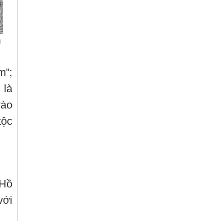
g
m”;
 là
vào
tộc
 Hồ
với