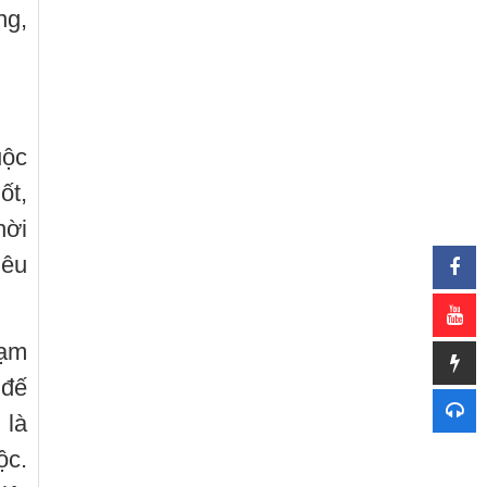
ng,
uộc
ốt,
hời
iêu
tạm
 đế
 là
ộc.