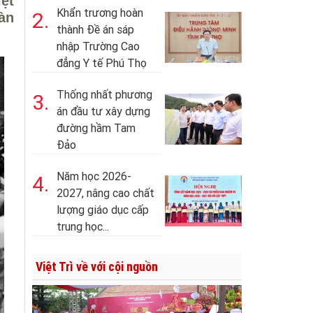
ệt
Khẩn trương hoàn
2.
àn
thành Đề án sáp
nhập Trường Cao
đẳng Y tế Phú Thọ
Thống nhất phương
3.
án đầu tư xây dựng
đường hầm Tam
Đảo
Năm học 2026-
4.
2027, nâng cao chất
lượng giáo dục cấp
trung học...
Việt Trì về với cội nguồn