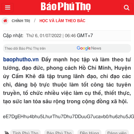
HỌC VÀ LÀM THEO BÁC
CHÍNH TRỊ
Cập nhật:
GMT+7
Thứ 6, 01/07/2022 | 06:46
Theo dõi Báo Phú Thọ trên
baophutho.vn
Đẩy mạnh học tập và làm theo tư
tưởng, đạo đức, phong cách Hồ Chí Minh, Huyện
ủy Cẩm Khê đã tập trung lãnh đạo, chỉ đạo các
chi, đảng bộ trực thuộc làm tốt công tác tuyên
truyền, tổ chức nhiều việc làm cụ thể, thiết thực,
tạo sức lan tỏa sâu rộng trong cộng đồng xã hội.
eE7DgEHhu4bhu5LhurThu7Dhu7DDuuG7
Tỉnh Phú Thọ
Báo Phú Thọ
Đền Hùng
Đảng viên