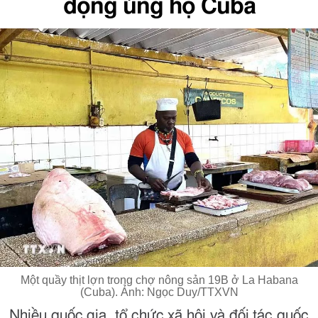
động ủng hộ Cuba
Một quầy thịt lợn trong chợ nông sản 19B ở La Habana
(Cuba). Ảnh: Ngọc Duy/TTXVN
Nhiều quốc gia, tổ chức xã hội và đối tác quốc