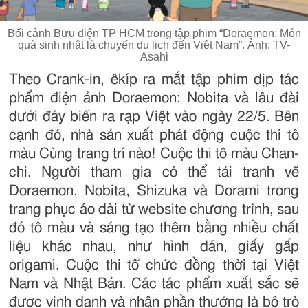
Bối cảnh Bưu điện TP HCM trong tập phim “Doraemon: Món
quà sinh nhật là chuyến du lịch đến Việt Nam”. Ảnh: TV-
Asahi
Theo Crank-in, êkíp ra mắt tập phim dịp tác
phẩm điện ảnh Doraemon: Nobita và lâu đài
dưới đáy biển ra rạp Việt vào ngày 22/5. Bên
cạnh đó, nhà sản xuất phát động cuộc thi tô
màu Cùng trang trí nào! Cuộc thi tô màu Chan-
chi. Người tham gia có thể tải tranh vẽ
Doraemon, Nobita, Shizuka và Dorami trong
trang phục áo dài từ website chương trình, sau
đó tô màu và sáng tạo thêm bằng nhiều chất
liệu khác nhau, như hình dán, giấy gấp
origami. Cuộc thi tổ chức đồng thời tại Việt
Nam và Nhật Bản. Các tác phẩm xuất sắc sẽ
được vinh danh và nhận phần thưởng là bộ trò