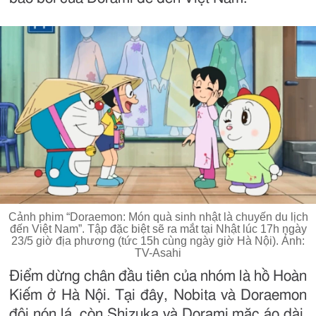
Cảnh phim “Doraemon: Món quà sinh nhật là chuyến du lịch
đến Việt Nam”. Tập đặc biệt sẽ ra mắt tại Nhật lúc 17h ngày
23/5 giờ địa phương (tức 15h cùng ngày giờ Hà Nội). Ảnh:
TV-Asahi
Điểm dừng chân đầu tiên của nhóm là hồ Hoàn
Kiếm ở Hà Nội. Tại đây, Nobita và Doraemon
đội nón lá, còn Shizuka và Dorami mặc áo dài.