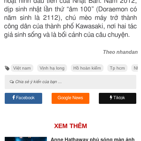
hoạt hình đầu tiên của Nhật Bản. Năm 2012,
dịp sinh nhật lần thứ “âm 100” (Doraemon có
năm sinh là 2112), chú mèo máy trở thành
công dân của thành phố Kawasaki, nơi hai tác
giả sinh sống và là bối cảnh của câu chuyện.
Theo nhandan
Việt nam
Vịnh hạ long
Hồ hoàn kiếm
Tp hcm
Nhậ
Chia sẻ ý kiến của bạn ...
Facebook
Google News
Tiktok
XEM THÊM
Anne Hathaway phủ sóng màn ảnh