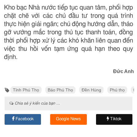
Kho bạc Nhà nước tiếp tục quan tâm, phối hợp
chặt chẽ với các chủ đầu tư trong quá trình
thực hiện giải ngân; chủ động hướng dẫn, tháo
gỡ vướng mắc trong thủ tục thanh toán, đồng
thời phối hợp xử lý các khó khăn liên quan đến
việc thu hồi vốn tạm ứng quá hạn theo quy
định.
Đức Anh
Tỉnh Phú Thọ
Báo Phú Thọ
Đền Hùng
Phú thọ
Đ
Chia sẻ ý kiến của bạn ...
Facebook
Google News
Tiktok