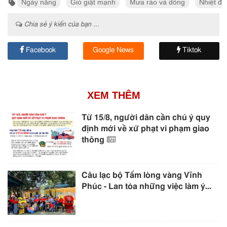
Ngày nắng
Gió giật mạnh
Mưa rào và dông
Nhiệt độ
Chia sẻ ý kiến của bạn ...
Facebook
Google News
Tiktok
XEM THÊM
Từ 15/8, người dân cần chú ý quy
định mới về xử phạt vi phạm giao
thông
Câu lạc bộ Tấm lòng vàng Vĩnh
Phúc - Lan tỏa những việc làm ý...