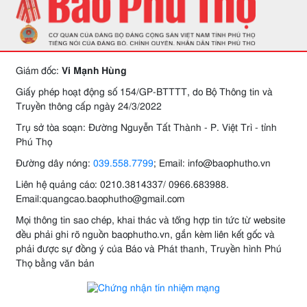
Giám đốc:
Vi Mạnh Hùng
Giấy phép hoạt động số 154/GP-BTTTT, do Bộ Thông tin và
Truyền thông cấp ngày 24/3/2022
Trụ sở tòa soạn: Đường Nguyễn Tất Thành - P. Việt Trì - tỉnh
Phú Thọ
Đường dây nóng:
039.558.7799
; Email: info@baophutho.vn
Liên hệ quảng cáo: 0210.3814337/ 0966.683988.
Email:quangcao.baophutho@gmail.com
Mọi thông tin sao chép, khai thác và tổng hợp tin tức từ website
đều phải ghi rõ nguồn baophutho.vn, gắn kèm liên kết gốc và
phải được sự đồng ý của Báo và Phát thanh, Truyền hình Phú
Thọ bằng văn bản