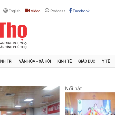
English
Video
Podcast
Facebook
ÍNH TRỊ
VĂN HÓA - XÃ HỘI
KINH TẾ
GIÁO DỤC
Y TẾ
Nổi bật