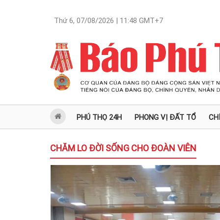
Thứ 6, 07/08/2026 | 11:48
GMT+7
PHÚ THỌ 24H
PHONG VỊ ĐẤT TỔ
CH
CHĂM LO ĐỜI SỐNG CHO ĐOÀN VIÊN