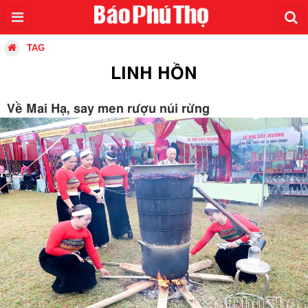
TAG
LINH HỒN
Về Mai Hạ, say men rượu núi rừng