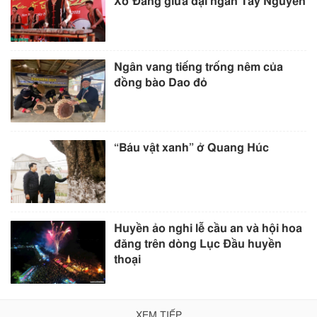
Xơ Đăng giữa đại ngàn Tây Nguyên
Ngân vang tiếng trống nêm của
đồng bào Dao đỏ
“Báu vật xanh” ở Quang Húc
Huyền ảo nghi lễ cầu an và hội hoa
đăng trên dòng Lục Đầu huyền
thoại
XEM TIẾP