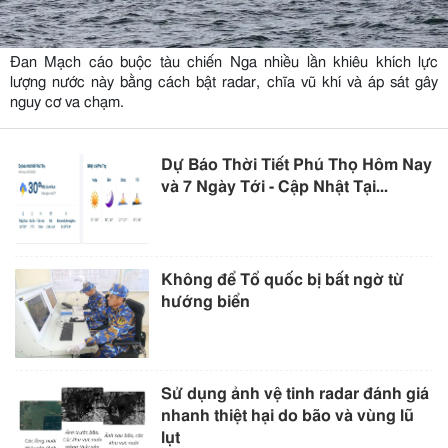
Đan Mạch cáo buộc tàu chiến Nga nhiều lần khiêu khích lực
lượng nước này bằng cách bật radar, chĩa vũ khí và áp sát gây
nguy cơ va chạm.
Dự Báo Thời Tiết Phú Thọ Hôm Nay
và 7 Ngày Tới - Cập Nhật Tại...
Không để Tổ quốc bị bất ngờ từ
hướng biển
Sử dụng ảnh vệ tinh radar đánh giá
nhanh thiệt hại do bão và vùng lũ
lụt