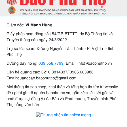
Giám đốc:
Vi Mạnh Hùng
Giấy phép hoạt động số 154/GP-BTTTT, do Bộ Thông tin và
Truyền thông cấp ngày 24/3/2022
Trụ sở tòa soạn: Đường Nguyễn Tất Thành - P. Việt Trì - tỉnh
Phú Thọ
Đường dây nóng:
039.558.7799
; Email: info@baophutho.vn
Liên hệ quảng cáo: 0210.3814337/ 0966.683988.
Email:quangcao.baophutho@gmail.com
Mọi thông tin sao chép, khai thác và tổng hợp tin tức từ website
đều phải ghi rõ nguồn baophutho.vn, gắn kèm liên kết gốc và
phải được sự đồng ý của Báo và Phát thanh, Truyền hình Phú
Thọ bằng văn bản